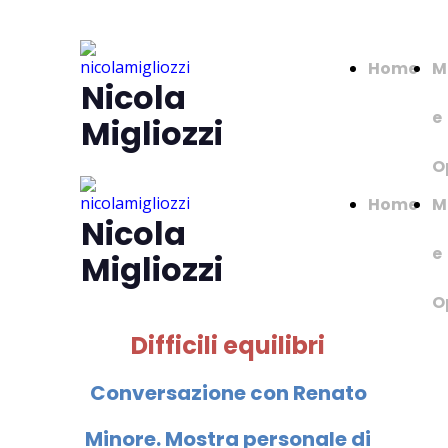
Home
M
Nicola
e
Migliozzi
O
Home
M
Nicola
e
Migliozzi
O
Difficili equilibri
Conversazione con Renato
Minore. Mostra personale di