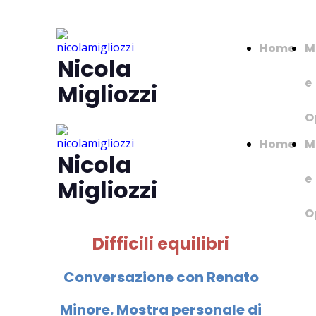
Home
M
Nicola
e
Migliozzi
O
Home
M
Nicola
e
Migliozzi
O
Difficili equilibri
Conversazione con Renato
Minore. Mostra personale di